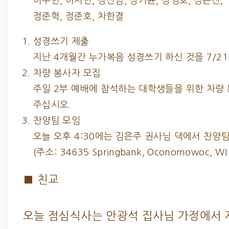
이수민, 이지민, 장신범, 정가윤, 정영호, 정은진,
정준혁, 정준호, 차한결
성경쓰기 제출
지난 4개월간 누가복음 성경쓰기 하신 것을 7/21
차량 봉사자 모집
주일 2부 예배에 참석하는 대학생들을 위한 차량
주십시오.
찬양팀 모임
오늘 오후 4:30에는 김은주 권사님 댁에서 찬양
(주소: 34635 Springbank, Oconomowoc, WI
■ 친교
오늘 점심식사는 안광석 집사님 가정에서 