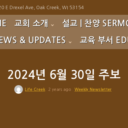
0 E Drexel Ave, Oak Creek, WI 53154
ME
교회 소개
설교 | 찬양 SERMO
EWS & UPDATES
교육 부서 EDU
환영합니다!
주일예배 설교 Sunday 
섬기는 이들
성가대 찬양 Choir
s
영아부 Nursery
예배 시간
찬양팀 찬양 Praise Te
to Gallery
유치부 PM
2024년 6월 30일 주보
사역소개
특별 찬양 Special Prai
초등부 CM
Life Creek
2 years ago
Weekly Newsletter
교회 연혁
특별 집회 Special Serv
중고등부 YG
특별 영상 Special Eve
청년부 CYG