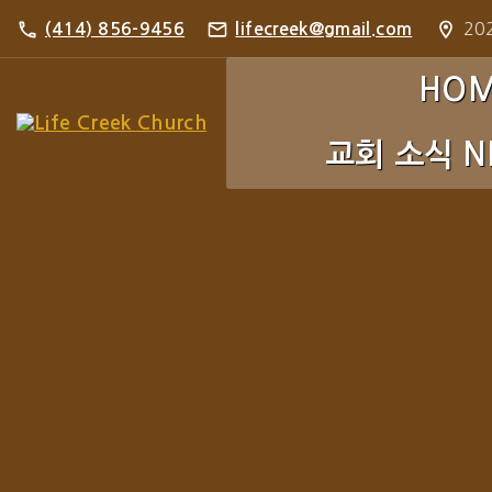
S
202
(414) 856-9456
lifecreek@gmail.com
k
i
HO
p
교회 소식 N
t
o
c
주보 Bulletin
o
포토 갤러리 Pho
n
t
e
n
t