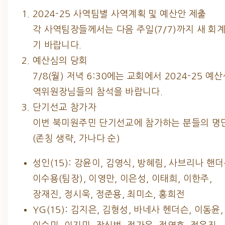
2024-25 사역팀별 사역계획 및 예산안 제출
각 사역팀장들께서는 다음 주일(7/7)까지 새 
기 바랍니다.
예산심의 당회
7/8(월) 저녁 6:30에는 교회에서 2024-25 
역위원장님들의 참석을 바랍니다.
단기선교 참가자
이번 북미원주민 단기선교에 참가하는 분들의 명단
(존칭 생략, 가나다 순)
성인(15): 강윤이, 김영식, 방혜림, 사브리나 핸
이수용(팀장), 이영만, 이은성, 이태희, 이한주,
장재진, 정시욱, 정준용, 최미소, 홍희전
YG(15): 김지은, 김형성, 바네사 헨더슨, 이동윤