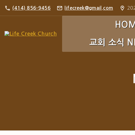
S
202
(414) 856-9456
lifecreek@gmail.com
k
i
HO
p
교회 소식 N
t
o
c
주보 Bulletin
o
포토 갤러리 Pho
n
t
e
n
t