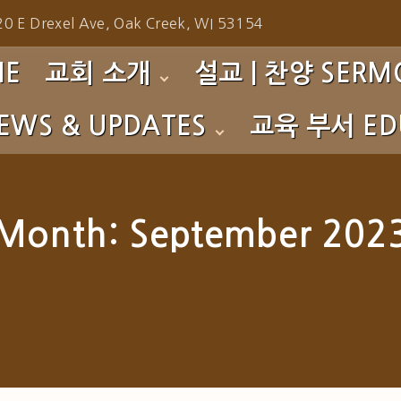
0 E Drexel Ave, Oak Creek, WI 53154
ME
교회 소개
설교 | 찬양 SERMO
EWS & UPDATES
교육 부서 EDU
환영합니다!
주일예배 설교 Sunday 
섬기는 이들
성가대 찬양 Choir
s
영아부 Nursery
예배 시간
찬양팀 찬양 Praise Te
to Gallery
유치부 PM
Month:
September 202
사역소개
특별 찬양 Special Prai
초등부 CM
교회 연혁
특별 집회 Special Serv
중고등부 YG
특별 영상 Special Eve
청년부 CYG