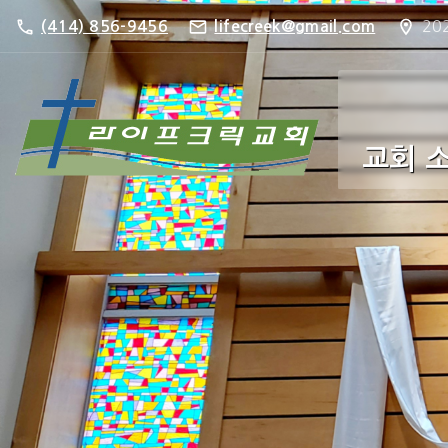
S
202
(414) 856-9456
lifecreek@gmail.com
k
i
p
t
교회 소
o
c
주보 Bu
o
n
포토 갤러
t
e
n
t