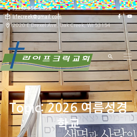
S
(414) 856-9456
k
f
y
lifecreek@gmail.com
a
o
i
2020 E Drexel Ave, Oak Creek, WI 53154
c
u
e
t
p
b
u
o
b
t
o
e
k
o
c
o
n
t
e
Topic:
2026 여름성경
n
t
학교