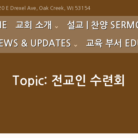
0 E Drexel Ave, Oak Creek, WI 53154
ME
교회 소개
설교 | 찬양 SERMO
EWS & UPDATES
교육 부서 EDU
환영합니다!
주일예배 설교 Sunday 
섬기는 이들
성가대 찬양 Choir
s
영아부 Nursery
예배 시간
찬양팀 찬양 Praise Te
to Gallery
유치부 PM
Topic:
전교인 수련회
사역소개
특별 찬양 Special Prai
초등부 CM
교회 연혁
특별 집회 Special Serv
중고등부 YG
특별 영상 Special Eve
청년부 CYG