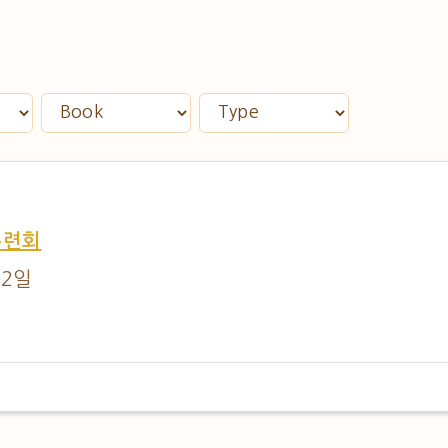
수련회
02일