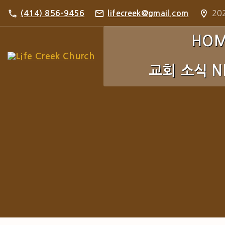
S
202
(414) 856-9456
lifecreek@gmail.com
k
i
HO
p
교회 소식 N
t
o
c
주보 Bulletin
o
포토 갤러리 Pho
n
t
e
n
t