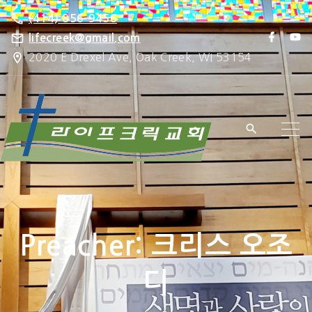
S
(414) 856-9456
k
f
y
lifecreek@gmail.com
a
o
i
2020 E Drexel Ave, Oak Creek, WI 53154
c
u
e
t
p
b
u
o
b
t
o
e
k
o
c
o
n
t
e
Preacher:
크리스 오조
n
t
디