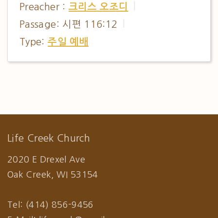
Preacher :
크리스 오조디
Passage:
시편 116:12
Type:
주일 예배
Life Creek Church
2020 E Drexel Ave
Oak Creek, WI 53154
Tel: (414) 856-9456