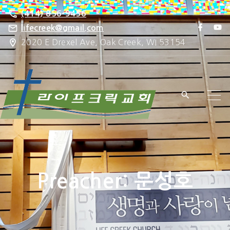
S
(414) 856-9456
k
f
y
lifecreek@gmail.com
a
o
i
2020 E Drexel Ave, Oak Creek, WI 53154
c
u
e
t
p
b
u
o
b
t
o
e
k
o
c
o
n
t
e
Preacher:
문성호
n
t