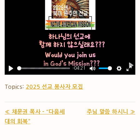
-04:21
PL
PLAY
MUTE
SETTIN
ENT
Topics:
2025 선교 봉사자 모집
« 채문권 목사 – “다음세
주님 말씀 하시니 »
대의 회복”