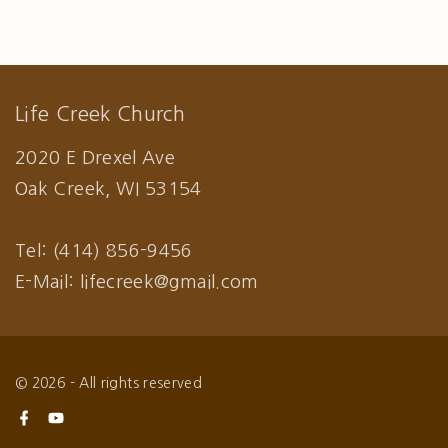
Life Creek Church
2020 E Drexel Ave
Oak Creek, WI 53154
Tel: (414) 856-9456
E-Mail: lifecreek@gmail.com
©
2026
- All rights reserved
f
y
a
o
c
u