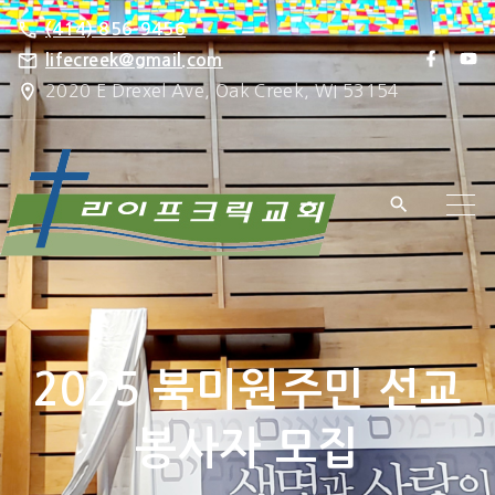
S
(414) 856-9456
k
f
y
lifecreek@gmail.com
a
o
i
2020 E Drexel Ave, Oak Creek, WI 53154
c
u
e
t
p
b
u
o
b
t
o
e
k
o
c
o
n
t
e
2025 북미원주민 선교
n
t
봉사자 모집