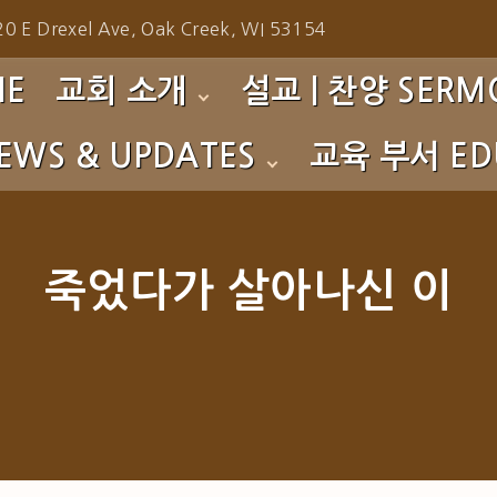
0 E Drexel Ave, Oak Creek, WI 53154
ME
교회 소개
설교 | 찬양 SERMO
EWS & UPDATES
교육 부서 EDU
환영합니다!
주일예배 설교 Sunday 
섬기는 이들
성가대 찬양 Choir
s
영아부 Nursery
예배 시간
찬양팀 찬양 Praise Te
to Gallery
유치부 PM
죽었다가 살아나신 이
사역소개
특별 찬양 Special Prai
초등부 CM
교회 연혁
특별 집회 Special Serv
중고등부 YG
특별 영상 Special Eve
청년부 CYG