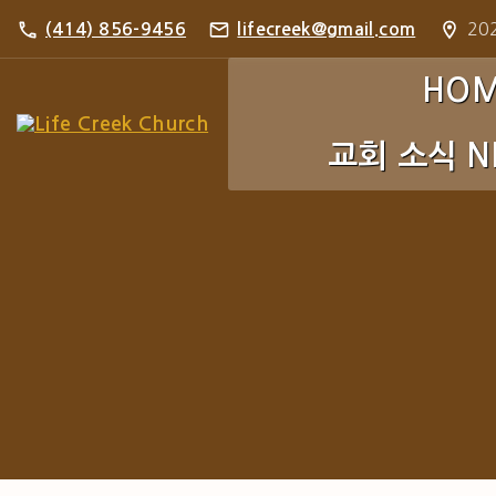
S
202
(414) 856-9456
lifecreek@gmail.com
k
i
HO
p
교회 소식 N
t
o
c
주보 Bulletin
o
포토 갤러리 Pho
n
t
e
n
t