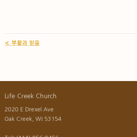
« 부활과 믿음
Life Creek Church
2020 E Drexel Ave
Oak Creek, WI 53154