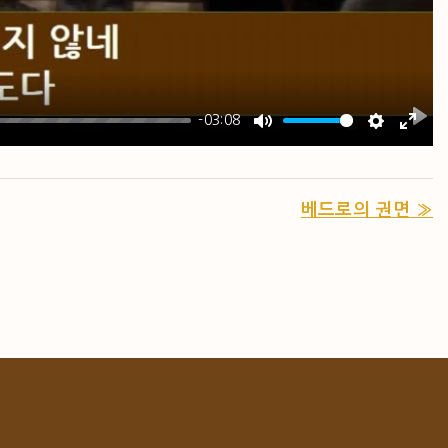
-03:08
PL
MUTE
SETTIN
ENT
베드로의 권면 »