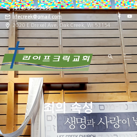
S
(414) 856-9456
k
f
y
lifecreek@gmail.com
a
o
i
2020 E Drexel Ave, Oak Creek, WI 53154
c
u
e
t
p
b
u
o
b
t
o
e
k
o
c
o
n
t
e
죄의 속성
n
t