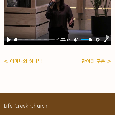
-1:00:58
PL
PLAY
MUTE
SETTIN
ENT
« 어머니와 하나님
광야와 구름 »
Life Creek Church