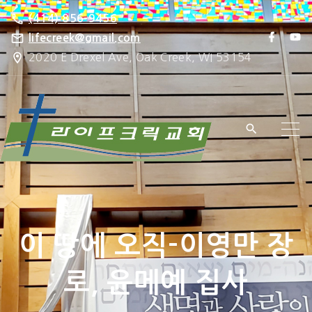
S
(414) 856-9456
k
f
y
lifecreek@gmail.com
a
o
i
2020 E Drexel Ave, Oak Creek, WI 53154
c
u
e
t
p
b
u
o
b
t
o
e
k
o
c
o
n
t
e
이 땅에 오직-이영만 장
n
t
로, 윤메예 집사