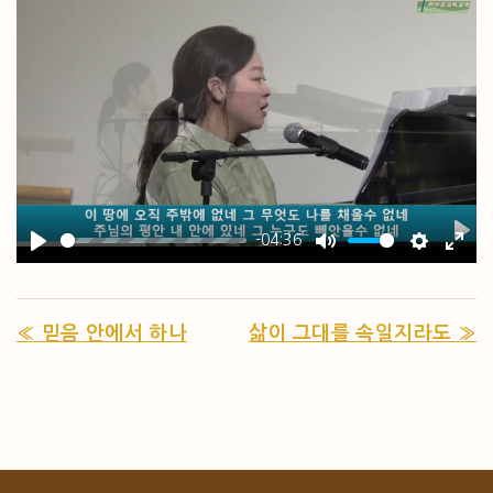
-04:36
PL
PLAY
MUTE
SETTIN
ENT
« 믿음 안에서 하나
삶이 그대를 속일지라도 »