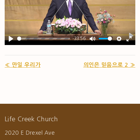
-33:56
PL
PLAY
MUTE
SETTIN
ENT
« 만일 우리가
의인은 믿음으로 2 »
Life Creek Church
2020 E Drexel Ave