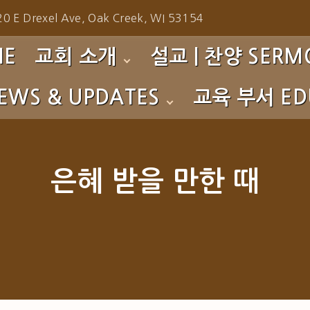
0 E Drexel Ave, Oak Creek, WI 53154
ME
교회 소개
설교 | 찬양 SERMO
EWS & UPDATES
교육 부서 EDU
환영합니다!
주일예배 설교 Sunday 
섬기는 이들
성가대 찬양 Choir
s
영아부 Nursery
예배 시간
찬양팀 찬양 Praise Te
to Gallery
유치부 PM
은혜 받을 만한 때
사역소개
특별 찬양 Special Prai
초등부 CM
교회 연혁
특별 집회 Special Serv
중고등부 YG
특별 영상 Special Eve
청년부 CYG