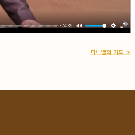
-24:39
PL
MUTE
SETTIN
ENT
다니엘의 기도 »