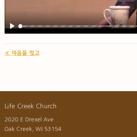
PLAY
« 마음을 찢고
Life Creek Church
2020 E Drexel Ave
Oak Creek, WI 53154