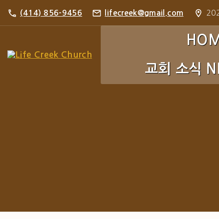
S
202
(414) 856-9456
lifecreek@gmail.com
k
i
HO
p
교회 소식 N
t
o
c
주보 Bulletin
o
포토 갤러리 Pho
n
t
e
n
t