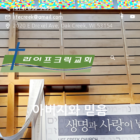
S
(414) 856-9456
k
f
y
lifecreek@gmail.com
a
o
i
2020 E Drexel Ave, Oak Creek, WI 53154
c
u
e
t
p
b
u
o
b
t
o
e
k
o
c
o
n
t
e
아버지와 믿음
n
t