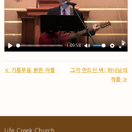
-1:09:58
PL
PLAY
MUTE
SETTIN
ENT
« 기름부음 받은 자들
그가 만드신 바: 하나님의
작품 »
Life Creek Church