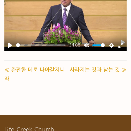
-34:08
PL
PLAY
MUTE
SETTIN
ENT
« 완전한 데로 나아갈지니
사라지는 것과 남는 것 »
라
Life Creek Church