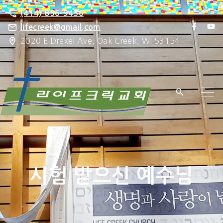
S
(414) 856-9456
k
f
y
lifecreek@gmail.com
a
o
i
2020 E Drexel Ave, Oak Creek, WI 53154
c
u
e
t
p
b
u
o
b
t
o
e
k
o
c
o
n
t
e
시험 받으신 예수님
n
t