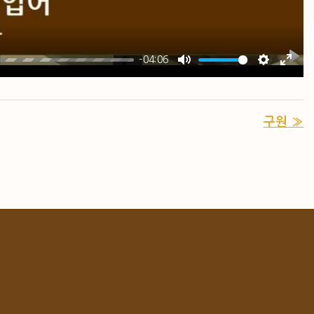
-04:06
PL
MUTE
SETTIN
ENT
구원 »