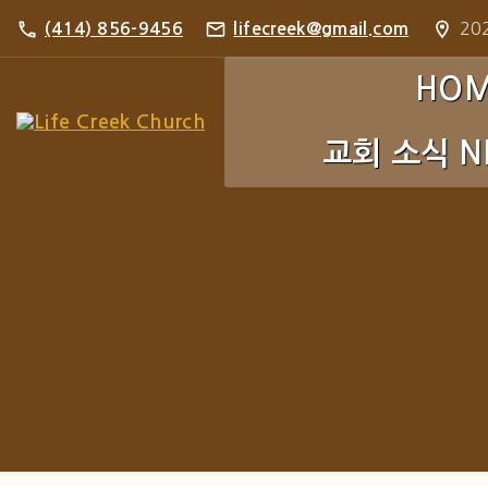
S
202
(414) 856-9456
lifecreek@gmail.com
k
i
HO
p
교회 소식 N
t
o
c
주보 Bulletin
o
포토 갤러리 Pho
n
t
e
n
t