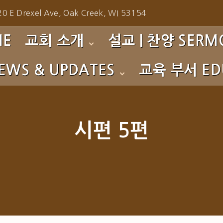
0 E Drexel Ave, Oak Creek, WI 53154
ME
교회 소개
설교 | 찬양 SERMO
EWS & UPDATES
교육 부서 EDU
환영합니다!
주일예배 설교 Sunday 
섬기는 이들
성가대 찬양 Choir
s
영아부 Nursery
예배 시간
찬양팀 찬양 Praise Te
to Gallery
유치부 PM
시편 5편
사역소개
특별 찬양 Special Prai
초등부 CM
교회 연혁
특별 집회 Special Serv
중고등부 YG
특별 영상 Special Eve
청년부 CYG