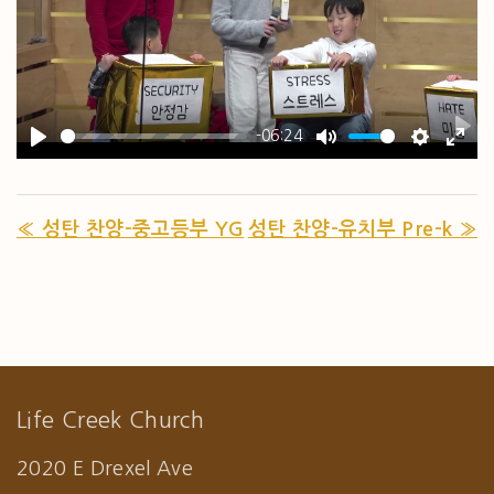
-06:24
PL
PLAY
MUTE
SETTIN
ENT
« 성탄 찬양-중고등부 YG
성탄 찬양-유치부 Pre-k »
Life Creek Church
2020 E Drexel Ave