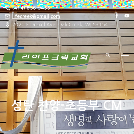
S
(414) 856-9456
k
f
y
lifecreek@gmail.com
a
o
i
2020 E Drexel Ave, Oak Creek, WI 53154
c
u
e
t
p
b
u
o
b
t
o
e
k
o
c
o
n
t
e
성탄 찬양-초등부 CM
n
t