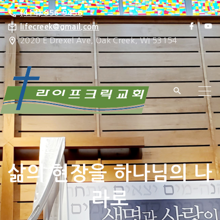
S
(414) 856-9456
k
f
y
lifecreek@gmail.com
a
o
i
2020 E Drexel Ave, Oak Creek, WI 53154
c
u
e
t
p
b
u
o
b
t
o
e
k
o
c
o
n
t
e
삶의 현장을 하나님의 나
n
t
라로