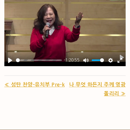
-1:20:55
PL
PLAY
MUTE
SETTIN
ENT
« 성탄 찬양-유치부 Pre-k
나 무엇 하든지 주께 영광
돌리리 »