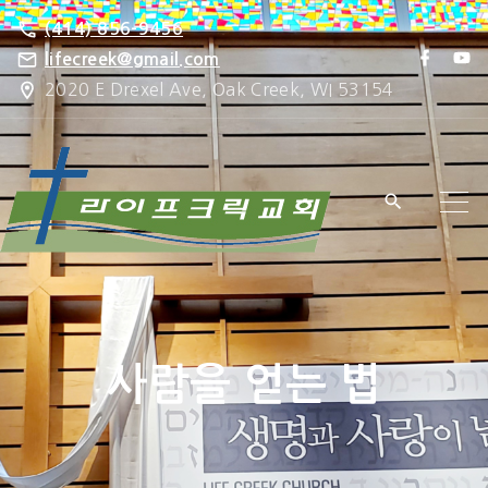
S
(414) 856-9456
k
f
y
lifecreek@gmail.com
a
o
i
2020 E Drexel Ave, Oak Creek, WI 53154
c
u
e
t
p
b
u
o
b
t
o
e
k
o
c
o
n
t
e
사람을 얻는 법
n
t