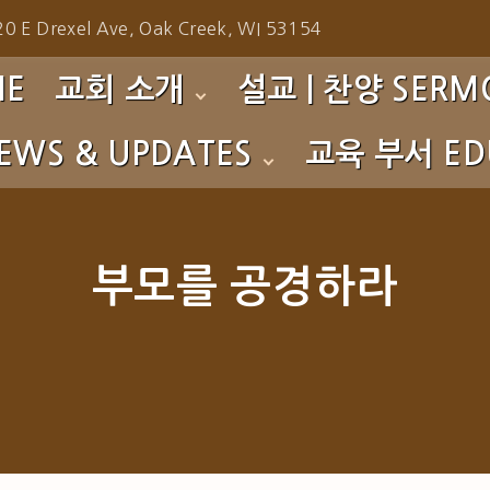
0 E Drexel Ave, Oak Creek, WI 53154
ME
교회 소개
설교 | 찬양 SERMO
EWS & UPDATES
교육 부서 EDU
환영합니다!
주일예배 설교 Sunday 
섬기는 이들
성가대 찬양 Choir
s
영아부 Nursery
예배 시간
찬양팀 찬양 Praise Te
to Gallery
유치부 PM
부모를 공경하라
사역소개
특별 찬양 Special Prai
초등부 CM
교회 연혁
특별 집회 Special Serv
중고등부 YG
특별 영상 Special Eve
청년부 CYG