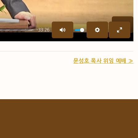
-33:26
P
M
S
E
L
U
E
N
A
T
T
T
Y
문성호 목사 위임 예배 »
E
T
E
I
R
N
F
G
U
S
L
L
S
C