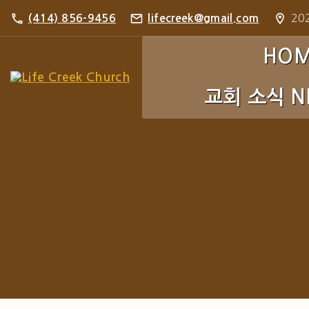
S
202
(414) 856-9456
lifecreek@gmail.com
k
i
HO
p
교회 소식 N
t
o
c
주보 Bulletin
o
포토 갤러리 Pho
n
t
e
n
t