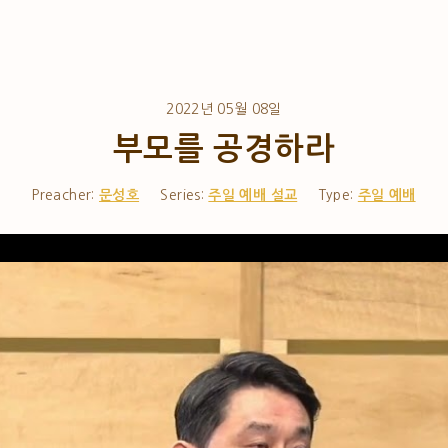
2022년 05월 08일
부모를 공경하라
Preacher:
문성호
Series:
주일 예배 설교
Type:
주일 예배