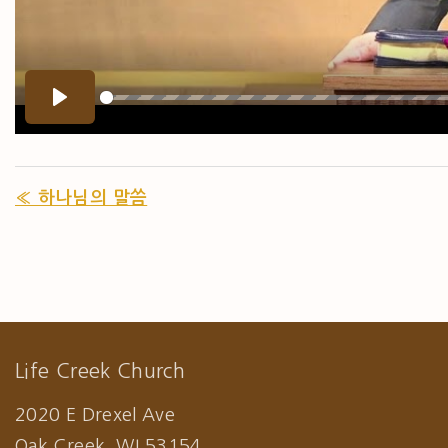
P
L
A
« 하나님의 말씀
Y
Life Creek Church
2020 E Drexel Ave
Oak Creek, WI 53154