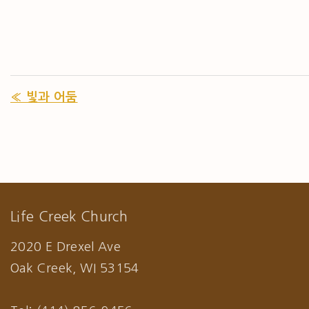
« 빛과 어둠
Life Creek Church
2020 E Drexel Ave
Oak Creek, WI 53154