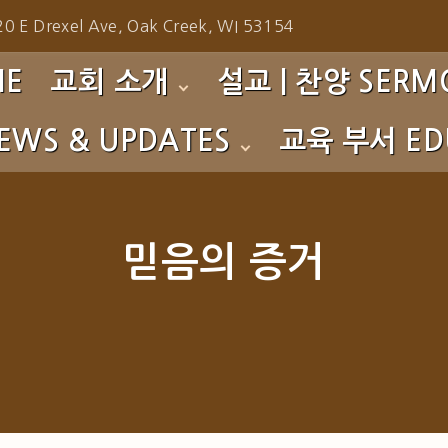
0 E Drexel Ave, Oak Creek, WI 53154
ME
교회 소개
설교 | 찬양 SERMO
EWS & UPDATES
교육 부서 EDU
환영합니다!
주일예배 설교 Sunday 
섬기는 이들
성가대 찬양 Choir
s
영아부 Nursery
예배 시간
찬양팀 찬양 Praise Te
to Gallery
유치부 PM
믿음의 증거
사역소개
특별 찬양 Special Prai
초등부 CM
교회 연혁
특별 집회 Special Serv
중고등부 YG
특별 영상 Special Eve
청년부 CYG