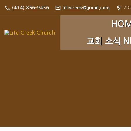
S
202
(414) 856-9456
lifecreek@gmail.com
k
i
HO
p
교회 소식 N
t
o
c
주보 Bulletin
o
포토 갤러리 Pho
n
t
e
n
t