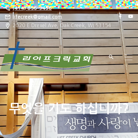
S
(414) 856-9456
k
f
y
lifecreek@gmail.com
a
o
i
2020 E Drexel Ave, Oak Creek, WI 53154
c
u
e
t
p
b
u
o
b
t
o
e
k
o
c
o
n
t
e
무엇을 기도 하십니까?
n
t