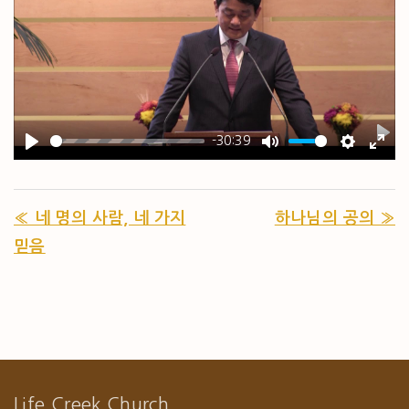
-30:39
PL
PLAY
MUTE
SETTIN
ENT
« 네 명의 사람, 네 가지
하나님의 공의 »
믿음
Life Creek Church