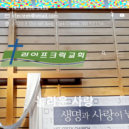
S
(414) 856-9456
k
f
y
lifecreek@gmail.com
a
o
i
2020 E Drexel Ave, Oak Creek, WI 53154
c
u
e
t
p
b
u
o
b
t
o
e
k
o
c
o
n
t
e
놀라운 사랑
n
t