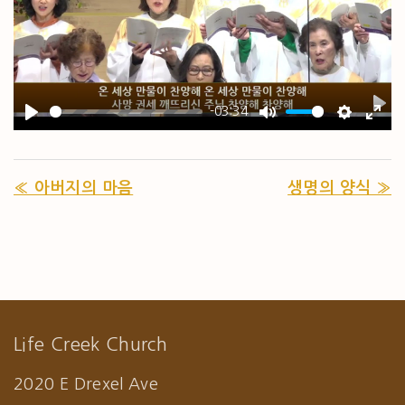
-03:34
PL
PLAY
MUTE
SETTIN
ENT
« 아버지의 마음
생명의 양식 »
Life Creek Church
2020 E Drexel Ave