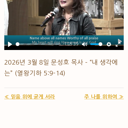
-1:05:39
PL
PLAY
MUTE
SETTIN
ENT
2026년 3월 8일 문성호 목사 – “내 생각에
는” (열왕기하 5:9-14)
« 믿음 위에 굳게 서라
주 나를 위하여 »