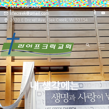
S
(414) 856-9456
k
f
y
lifecreek@gmail.com
a
o
i
2020 E Drexel Ave, Oak Creek, WI 53154
c
u
e
t
p
b
u
o
b
t
o
e
k
o
c
o
n
t
e
내 생각에는
n
t