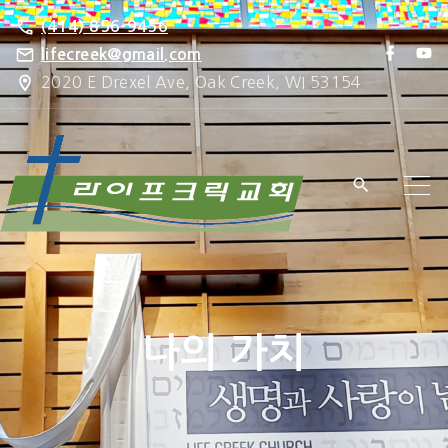
S
(414) 856-9456
k
f
y
lifecreek@gmail.com
a
o
i
2020 E Drexel Ave, Oak Creek, WI 53154
c
u
e
t
p
b
u
o
b
t
o
e
k
o
c
o
n
t
e
나의 가치
n
t