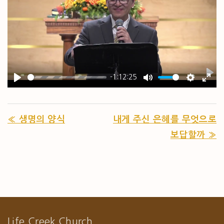
-1:12:25
PL
PLAY
MUTE
SETTIN
ENT
« 생명의 양식
내게 주신 은혜를 무엇으로
보답할까 »
Life Creek Church