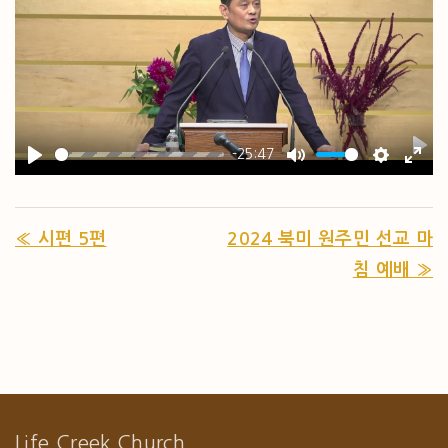
-25:47
PL
PLAY
MUTE
SETTIN
ENT
« 시편 5편
2024 북미 원주민 선교 마
침 예배 »
Life Creek Church