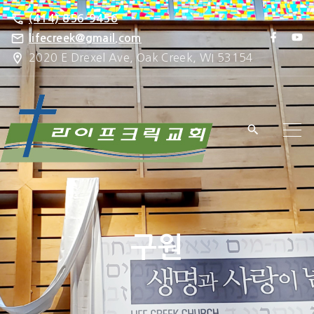
S
(414) 856-9456
k
f
y
lifecreek@gmail.com
a
o
i
2020 E Drexel Ave, Oak Creek, WI 53154
c
u
e
t
p
b
u
o
b
t
o
e
k
o
c
o
n
t
e
구원
n
t