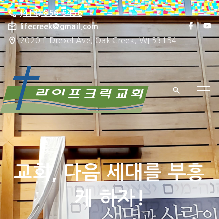
S
(414) 856-9456
k
f
y
lifecreek@gmail.com
a
o
i
2020 E Drexel Ave, Oak Creek, WI 53154
c
u
e
t
p
b
u
o
b
t
o
e
k
o
c
o
n
t
e
교회, 다음 세대를 부흥
n
t
케 하자!