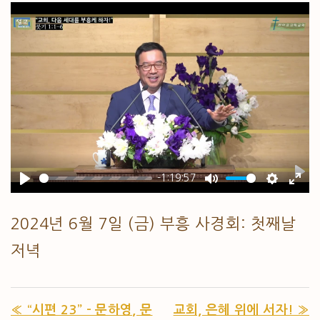
-1:19:57
PL
PLAY
MUTE
SETTIN
ENT
2024년 6월 7일 (금) 부흥 사경회: 첫째날
저녁
« “시편 23” – 문하영, 문
교회, 은혜 위에 서자! »